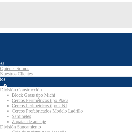
sa
Quiénes Somos
Nuestros Clientes
ios
ctos
División Construcción
Block Grass tipo Michi
Cercos Perimétricos tipo Placa
Cercos Perimétricos tipo UNI
Cercos Prefabricados Modelo Ladrillo
Sardineles
Zapatas de anclaje
División Saneamiento